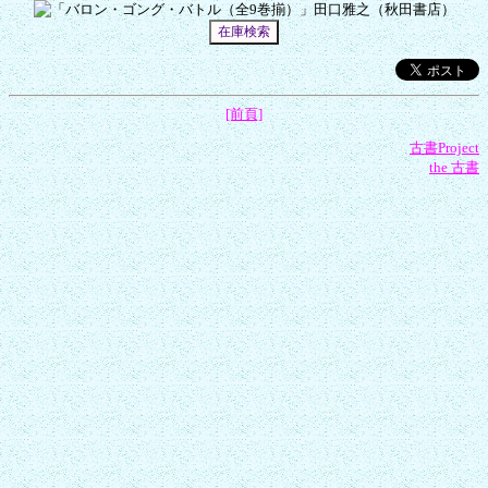
[前頁]
古書Project
the 古書