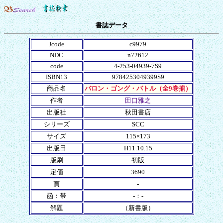
書誌データ
Jcode
c9979
NDC
n72612
code
4-253-04939-7S9
ISBN13
9784253049399S9
商品名
バロン・ゴング・バトル（全9巻揃）
作者
田口雅之
出版社
秋田書店
シリーズ
SCC
サイズ
115×173
出版日
H11.10.15
版刷
初版
定価
3690
頁
-
函：帯
-：-
解題
（新書版）