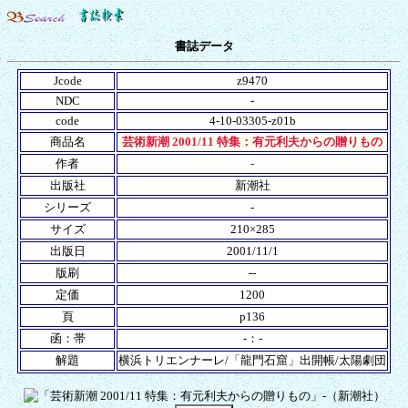
書誌データ
Jcode
z9470
NDC
-
code
4-10-03305-z01b
商品名
芸術新潮 2001/11 特集：有元利夫からの贈りもの
作者
-
出版社
新潮社
シリーズ
-
サイズ
210×285
出版日
2001/11/1
版刷
--
定価
1200
頁
p136
函：帯
-：-
解題
横浜トリエンナーレ/「龍門石窟」出開帳/太陽劇団