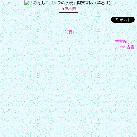
[前頁]
古書Project
the 古書