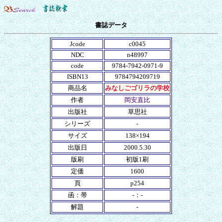
書誌データ
Jcode
c0045
NDC
n48997
code
9784-7942-0971-9
ISBN13
9784794209719
商品名
みなしごゴリラの学校
作者
岡安直比
出版社
草思社
シリーズ
-
サイズ
138×194
出版日
2000.5.30
版刷
初版1刷
定価
1600
頁
p254
函：帯
-：-
解題
-