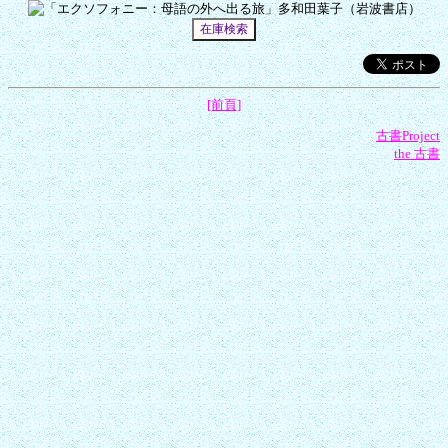
[前頁]
古書Project
the 古書