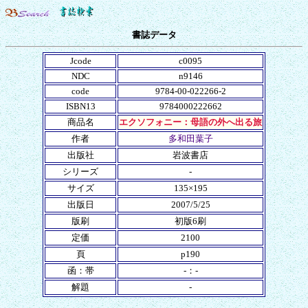
書誌データ
Jcode
c0095
NDC
n9146
code
9784-00-022266-2
ISBN13
9784000222662
商品名
エクソフォニー：母語の外へ出る旅
作者
多和田葉子
出版社
岩波書店
シリーズ
-
サイズ
135×195
出版日
2007/5/25
版刷
初版6刷
定価
2100
頁
p190
函：帯
-：-
解題
-