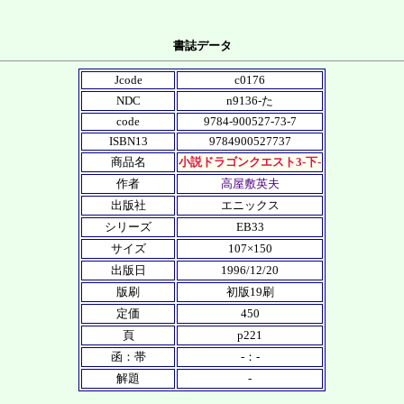
書誌データ
Jcode
c0176
NDC
n9136-た
code
9784-900527-73-7
ISBN13
9784900527737
商品名
小説ドラゴンクエスト3-下-
作者
高屋敷英夫
出版社
エニックス
シリーズ
EB33
サイズ
107×150
出版日
1996/12/20
版刷
初版19刷
定価
450
頁
p221
函：帯
-：-
解題
-