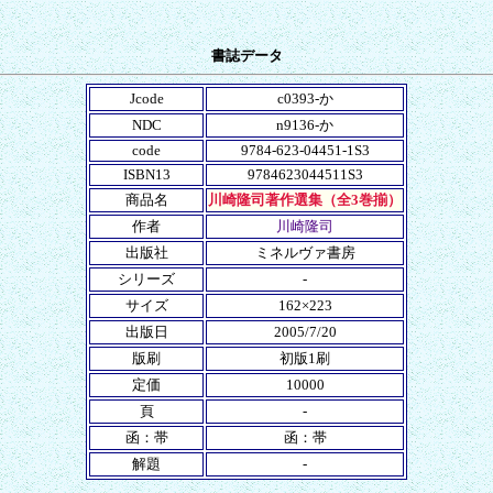
書誌データ
Jcode
c0393-か
NDC
n9136-か
code
9784-623-04451-1S3
ISBN13
9784623044511S3
商品名
川崎隆司著作選集（全3巻揃）
作者
川崎隆司
出版社
ミネルヴァ書房
シリーズ
-
サイズ
162×223
出版日
2005/7/20
版刷
初版1刷
定価
10000
頁
-
函：帯
函：帯
解題
-