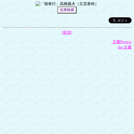
[前頁]
古書Project
the 古書