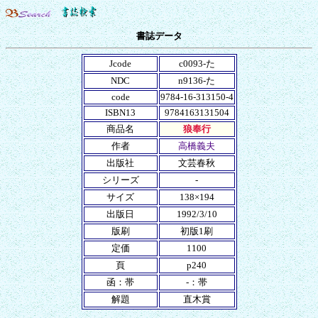
書誌データ
Jcode
c0093-た
NDC
n9136-た
code
9784-16-313150-4
ISBN13
9784163131504
商品名
狼奉行
作者
高橋義夫
出版社
文芸春秋
シリーズ
-
サイズ
138×194
出版日
1992/3/10
版刷
初版1刷
定価
1100
頁
p240
函：帯
-：帯
解題
直木賞