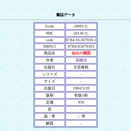
書誌データ
Jcode
c0093-た
NDC
n9136-た
code
9784-16-307930-1
ISBN13
9784163079301
商品名
自白の構図
作者
高橋治
出版社
文芸春秋
シリーズ
-
サイズ
-
出版日
1984/5/20
版刷
初版1刷
定価
950
頁
-
函：帯
-：帯
解題
-