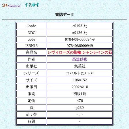
書誌データ
Jcode
c0193-た
NDC
n9136-た
code
9784-08-600094-9
ISBN13
9784086000949
商品名
レヴィローズの指輪 シャンレインの石
作者
高遠砂夜
出版社
集英社
シリーズ
コバルトた13-31
サイズ
106×152
出版日
2002/4/10
版刷
初版1刷
定価
476
頁
p239
函：帯
-：-
解題
-