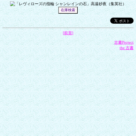
[前頁]
古書Project
the 古書