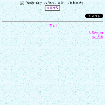
[前頁]
古書Project
the 古書