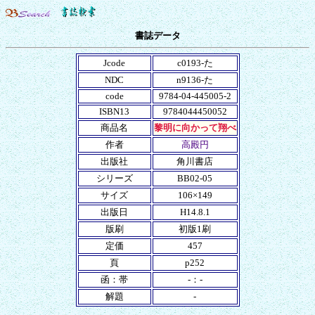
書誌データ
Jcode
c0193-た
NDC
n9136-た
code
9784-04-445005-2
ISBN13
9784044450052
商品名
黎明に向かって翔べ
作者
高殿円
出版社
角川書店
シリーズ
BB02-05
サイズ
106×149
出版日
H14.8.1
版刷
初版1刷
定価
457
頁
p252
函：帯
-：-
解題
-