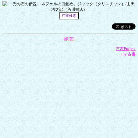
[前頁]
古書Project
the 古書