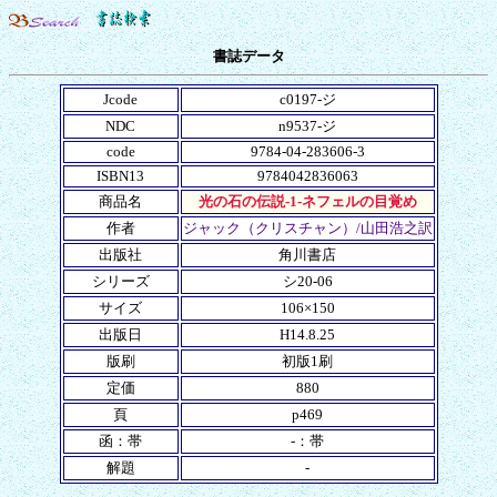
書誌データ
Jcode
c0197-ジ
NDC
n9537-ジ
code
9784-04-283606-3
ISBN13
9784042836063
商品名
光の石の伝説-1-ネフェルの目覚め
作者
ジャック（クリスチャン）/山田浩之訳
出版社
角川書店
シリーズ
シ20-06
サイズ
106×150
出版日
H14.8.25
版刷
初版1刷
定価
880
頁
p469
函：帯
-：帯
解題
-