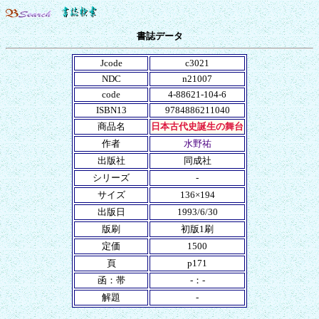
書誌データ
Jcode
c3021
NDC
n21007
code
4-88621-104-6
ISBN13
9784886211040
商品名
日本古代史誕生の舞台
作者
水野祐
出版社
同成社
シリーズ
-
サイズ
136×194
出版日
1993/6/30
版刷
初版1刷
定価
1500
頁
p171
函：帯
-：-
解題
-