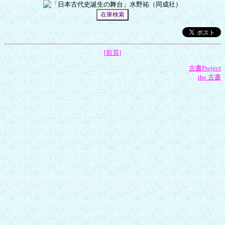
[前頁]
古書Project
the 古書