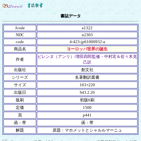
書誌データ
Jcode
a1322
NDC
n2303
code
4-423-jp61000932-a
商品名
ヨーロッパ世界の誕生
ピレンヌ（アンリ）/増田四郎監修・中村宏＆佐々木克
作者
己訳
出版社
創文社
シリーズ
名著翻訳叢書
サイズ
163×220
出版日
S43.2.20
版刷
初版6刷
定価
1500
頁
p441
函：帯
函：帯
解題
原題：マホメットとシャルルマーニュ