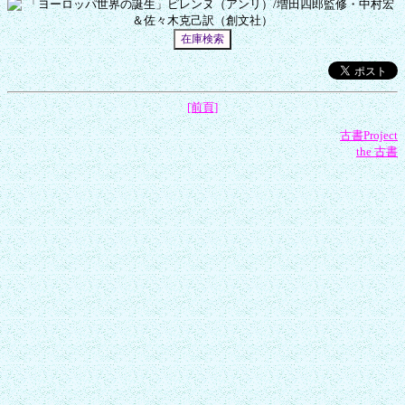
[前頁]
古書Project
the 古書