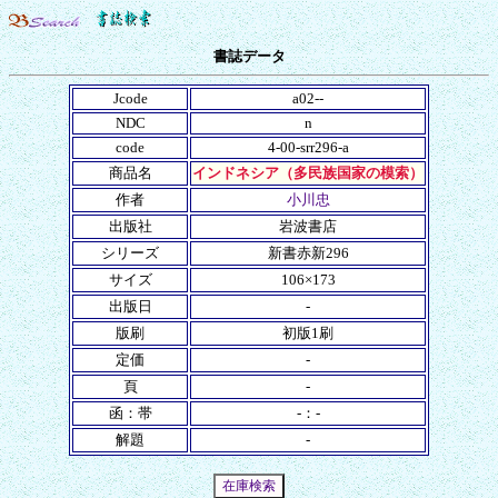
書誌データ
Jcode
a02--
NDC
n
code
4-00-srr296-a
商品名
インドネシア（多民族国家の模索）
作者
小川忠
出版社
岩波書店
シリーズ
新書赤新296
サイズ
106×173
出版日
-
版刷
初版1刷
定価
-
頁
-
函：帯
-：-
解題
-