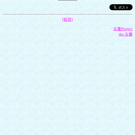
[前頁]
古書Project
the 古書