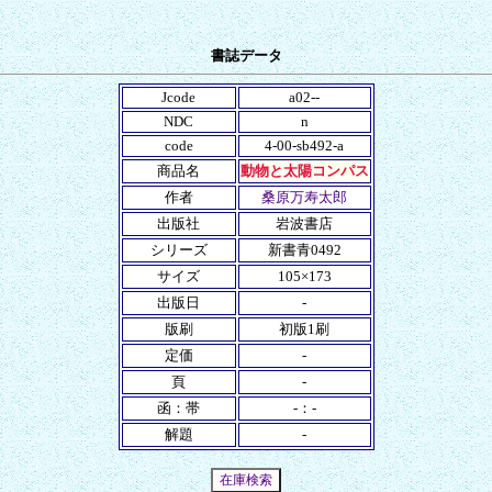
書誌データ
Jcode
a02--
NDC
n
code
4-00-sb492-a
商品名
動物と太陽コンパス
作者
桑原万寿太郎
出版社
岩波書店
シリーズ
新書青0492
サイズ
105×173
出版日
-
版刷
初版1刷
定価
-
頁
-
函：帯
-：-
解題
-