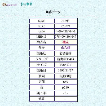
書誌データ
Jcode
c0295
NDC
n75021
code
4-00-430464-4
ISBN13
9784004304647
商品名
職人
作者
永六輔
出版社
岩波書店
シリーズ
新書赤新464
サイズ
106×173
出版日
1996/11/27
版刷
初版3刷
定価
650
頁
p210
函：帯
-：-
解題
-