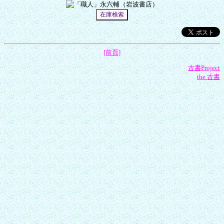
[前頁]
古書Project
the 古書