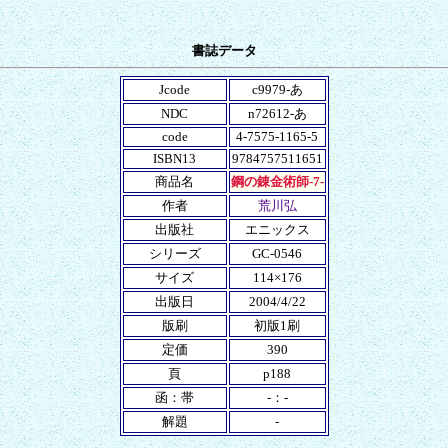
書誌データ
Jcode
c9979-あ
NDC
n72612-あ
code
4-7575-1165-5
ISBN13
9784757511651
商品名
鋼の錬金術師-7-
作者
荒川弘
出版社
エニックス
シリーズ
GC-0546
サイズ
114×176
出版日
2004/4/22
版刷
初版1刷
定価
390
頁
p188
函：帯
-：-
解題
-