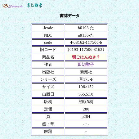
書誌データ
Jcode
b0193-た
NDC
n9136-た
code
4-b3162-117506-b
旧コード
（0193-117506-3162）
商品名
朝ごはんぬき？
作者
田辺聖子
出版社
新潮社
シリーズ
草175-F
サイズ
106×152
出版日
S55.5.10
版刷
初版5刷
定価
280
頁
p284
函：帯
-：-
解題
-