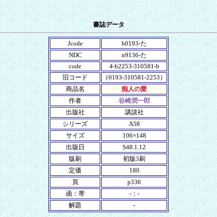
書誌データ
Jcode
b0193-た
NDC
n9136-た
code
4-b2253-310581-b
旧コード
（0193-310581-2253）
商品名
痴人の愛
作者
谷崎潤一郎
出版社
講談社
シリーズ
A58
サイズ
106×148
出版日
S48.1.12
版刷
初版3刷
定価
180
頁
p336
函：帯
-：-
解題
-