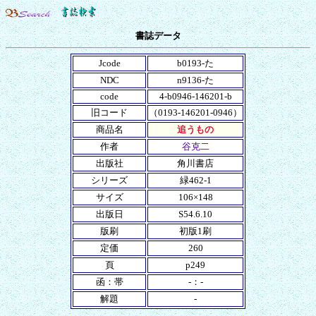
書誌データ
Jcode
b0193-た
NDC
n9136-た
code
4-b0946-146201-b
旧コード
（0193-146201-0946）
商品名
追うもの
作者
谷克二
出版社
角川書店
シリーズ
緑462-1
サイズ
106×148
出版日
S54.6.10
版刷
初版1刷
定価
260
頁
p249
函：帯
-：-
解題
-