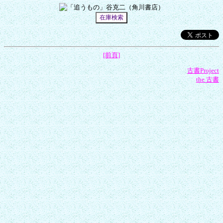
[前頁]
古書Project
the 古書