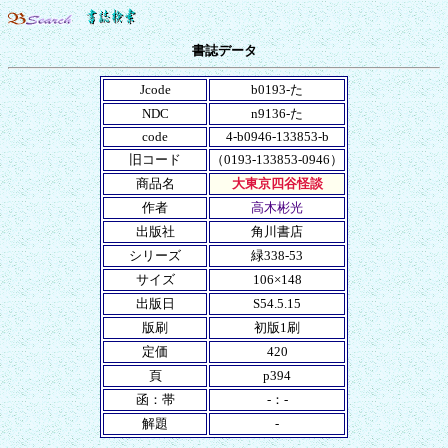
書誌データ
Jcode
b0193-た
NDC
n9136-た
code
4-b0946-133853-b
旧コード
（0193-133853-0946）
商品名
大東京四谷怪談
作者
高木彬光
出版社
角川書店
シリーズ
緑338-53
サイズ
106×148
出版日
S54.5.15
版刷
初版1刷
定価
420
頁
p394
函：帯
-：-
解題
-