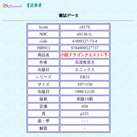
書誌データ
Jcode
c0176
NDC
n9136-た
code
4-900527-73-4
ISBN13
9784900527737
商品名
小説ドラゴンクエスト3-下-
作者
高屋敷英夫
出版社
エニックス
シリーズ
EB33
サイズ
107×150
出版日
1996/12/20
版刷
初版19刷
定価
450
頁
p221
函：帯
-：-
解題
-