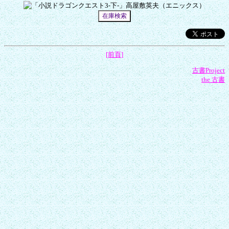
[前頁]
古書Project
the 古書