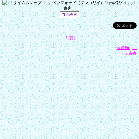
[前頁]
古書Project
the 古書