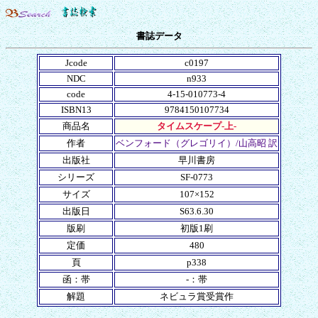
書誌データ
Jcode
c0197
NDC
n933
code
4-15-010773-4
ISBN13
9784150107734
商品名
タイムスケープ-上-
作者
ベンフォード（グレゴリイ）/山高昭 訳
出版社
早川書房
シリーズ
SF-0773
サイズ
107×152
出版日
S63.6.30
版刷
初版1刷
定価
480
頁
p338
函：帯
-：帯
解題
ネビュラ賞受賞作