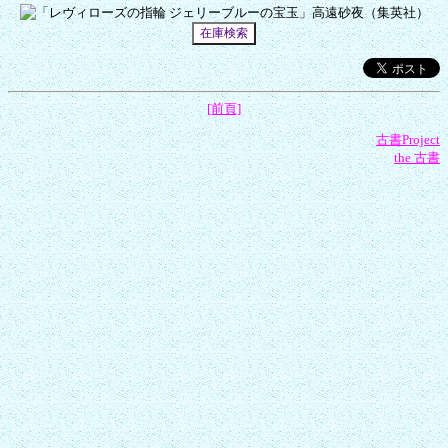
[前頁]
古書Project
the 古書