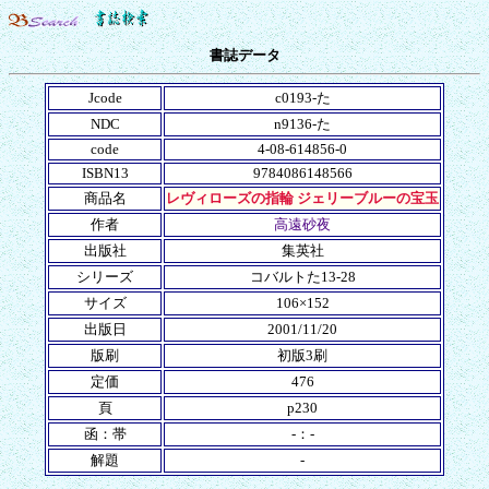
書誌データ
Jcode
c0193-た
NDC
n9136-た
code
4-08-614856-0
ISBN13
9784086148566
商品名
レヴィローズの指輪 ジェリーブルーの宝玉
作者
高遠砂夜
出版社
集英社
シリーズ
コバルトた13-28
サイズ
106×152
出版日
2001/11/20
版刷
初版3刷
定価
476
頁
p230
函：帯
-：-
解題
-