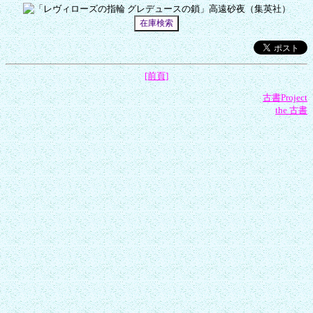
[前頁]
古書Project
the 古書