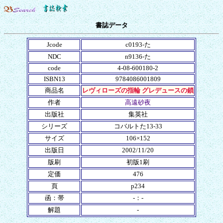
書誌データ
Jcode
c0193-た
NDC
n9136-た
code
4-08-600180-2
ISBN13
9784086001809
商品名
レヴィローズの指輪 グレデュースの鎖
作者
高遠砂夜
出版社
集英社
シリーズ
コバルトた13-33
サイズ
106×152
出版日
2002/11/20
版刷
初版1刷
定価
476
頁
p234
函：帯
-：-
解題
-