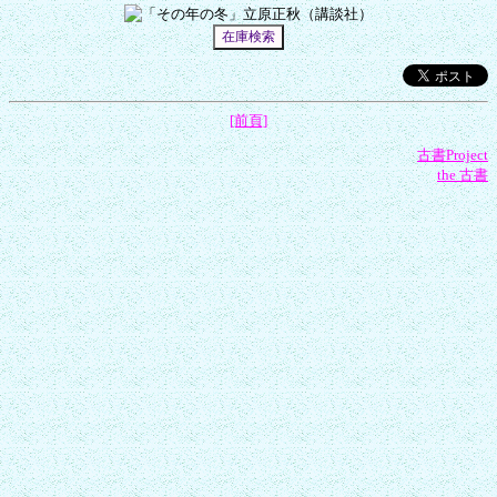
[前頁]
古書Project
the 古書