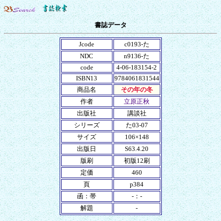
書誌データ
Jcode
c0193-た
NDC
n9136-た
code
4-06-183154-2
ISBN13
9784061831544
商品名
その年の冬
作者
立原正秋
出版社
講談社
シリーズ
た03-07
サイズ
106×148
出版日
S63.4.20
版刷
初版12刷
定価
460
頁
p384
函：帯
-：-
解題
-