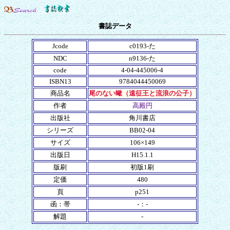
書誌データ
Jcode
c0193-た
NDC
n9136-た
code
4-04-445006-4
ISBN13
9784044450069
商品名
尾のない蠍（遠征王と流浪の公子）
作者
高殿円
出版社
角川書店
シリーズ
BB02-04
サイズ
106×149
出版日
H15.1.1
版刷
初版1刷
定価
480
頁
p251
函：帯
-：-
解題
-