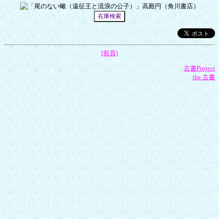
[前頁]
古書Project
the 古書