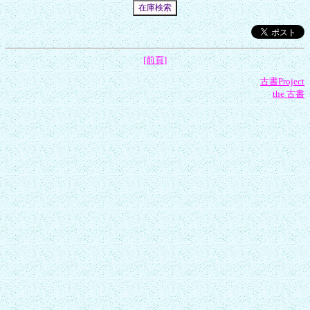
[前頁]
古書Project
the 古書