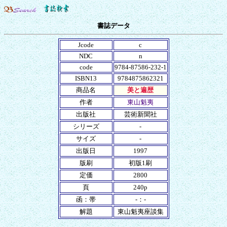
書誌データ
Jcode
c
NDC
n
code
9784-87586-232-1
ISBN13
9784875862321
商品名
美と遍歴
作者
東山魁夷
出版社
芸術新聞社
シリーズ
-
サイズ
-
出版日
1997
版刷
初版1刷
定価
2800
頁
240p
函：帯
-：-
解題
東山魁夷座談集