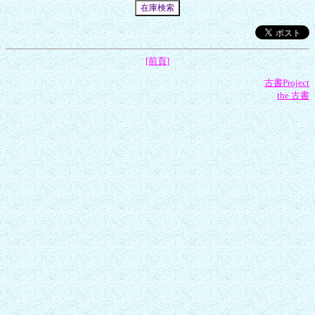
[前頁]
古書Project
the 古書