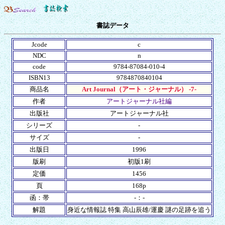
書誌データ
Jcode
c
NDC
n
code
9784-87084-010-4
ISBN13
9784870840104
商品名
Art Journal（アート・ジャーナル） -7-
作者
アートジャーナル社編
出版社
アートジャーナル社
シリーズ
-
サイズ
-
出版日
1996
版刷
初版1刷
定価
1456
頁
168p
函：帯
-：-
解題
身近な情報誌 特集 高山辰雄/運慶 謎の足跡を追う