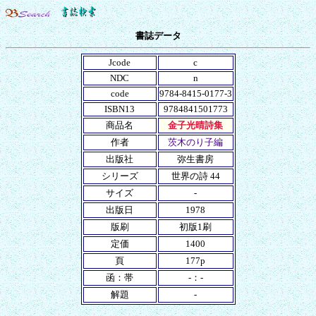
書誌データ
Jcode
c
NDC
n
code
9784-8415-0177-3
ISBN13
9784841501773
商品名
金子光晴詩集
作者
茨木のり子編
出版社
弥生書房
シリーズ
世界の詩 44
サイズ
-
出版日
1978
版刷
初版1刷
定価
1400
頁
177p
函：帯
-：-
解題
-