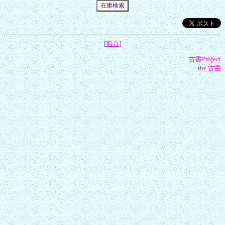
[前頁]
古書Project
the 古書