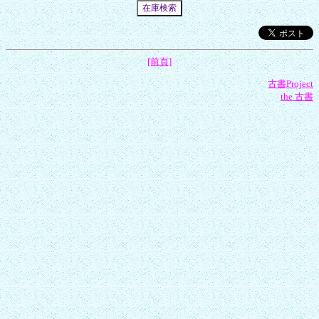
[前頁]
古書Project
the 古書