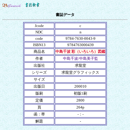
書誌データ
Jcode
c
NDC
n
code
9784-7630-0043-9
ISBN13
9784763000439
商品名
中島千波 彩（いろいろ）図鑑
作者
中島千波/中島美子監
出版社
求龍堂
シリーズ
求龍堂グラフィックス
サイズ
-
出版日
200010
版刷
初版1刷
定価
2800
頁
264p
函：帯
-：-
解題
-