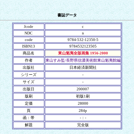
書誌データ
Jcode
c
NDC
n
code
9784-532-12350-5
ISBN13
9784532123505
商品名
東山魁夷全版画集 1956-2000
作者
東山すみ監/長野県信濃美術館東山魁夷館編
出版社
日本経済新聞社
シリーズ
-
サイズ
-
出版日
200007
版刷
初版1刷
定価
28000
頁
284p
函：帯
-：-
解題
完全版