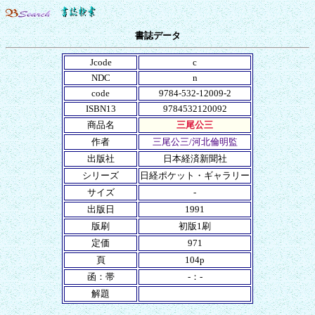
書誌データ
Jcode
c
NDC
n
code
9784-532-12009-2
ISBN13
9784532120092
商品名
三尾公三
作者
三尾公三/河北倫明監
出版社
日本経済新聞社
シリーズ
日経ポケット・ギャラリー
サイズ
-
出版日
1991
版刷
初版1刷
定価
971
頁
104p
函：帯
-：-
解題