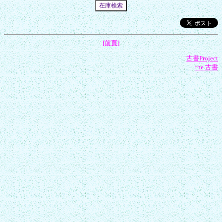
[前頁]
古書Project
the 古書