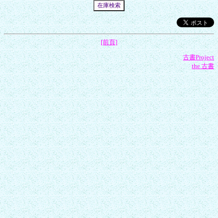
[前頁]
古書Project
the 古書