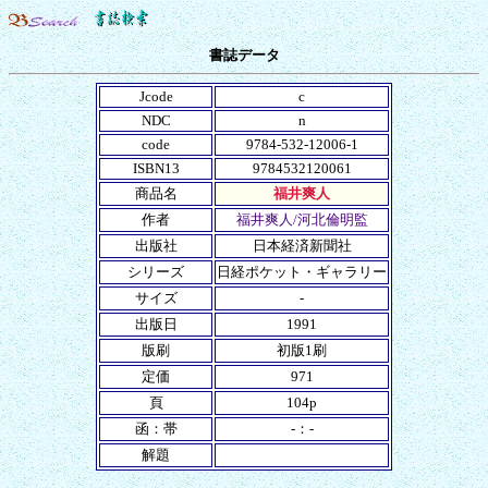
書誌データ
Jcode
c
NDC
n
code
9784-532-12006-1
ISBN13
9784532120061
商品名
福井爽人
作者
福井爽人/河北倫明監
出版社
日本経済新聞社
シリーズ
日経ポケット・ギャラリー
サイズ
-
出版日
1991
版刷
初版1刷
定価
971
頁
104p
函：帯
-：-
解題