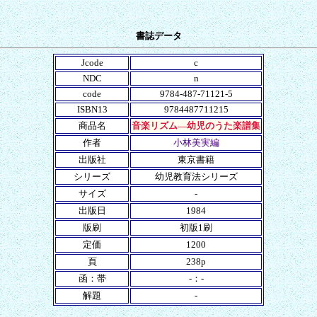
書誌データ
Jcode
c
NDC
n
code
9784-487-71121-5
ISBN13
9784487711215
商品名
音楽リズム―幼児のうた楽譜集
作者
小林美実編
出版社
東京書籍
シリーズ
幼児教育法シリーズ
サイズ
-
出版日
1984
版刷
初版1刷
定価
1200
頁
238p
函：帯
-：-
解題
-