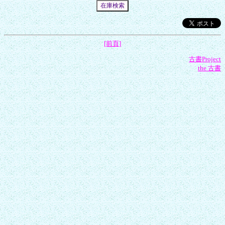
[前頁]
古書Project
the 古書