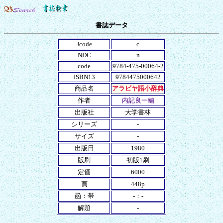
書誌データ
Jcode
c
NDC
n
code
9784-475-00064-2
ISBN13
9784475000642
商品名
アラビヤ語小辞典
作者
内記良一編
出版社
大学書林
シリーズ
-
サイズ
-
出版日
1980
版刷
初版1刷
定価
6000
頁
448p
函：帯
-：-
解題
-