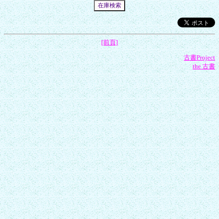
[前頁]
古書Project
the 古書