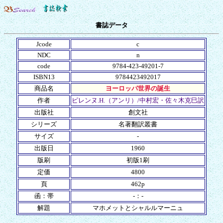
書誌データ
Jcode
c
NDC
n
code
9784-423-49201-7
ISBN13
9784423492017
商品名
ヨーロッパ世界の誕生
作者
ピレンヌ.H.（アンリ）/中村宏・佐々木克巳訳
出版社
創文社
シリーズ
名著翻訳叢書
サイズ
-
出版日
1960
版刷
初版1刷
定価
4800
頁
462p
函：帯
-：-
解題
マホメットとシャルルマーニュ