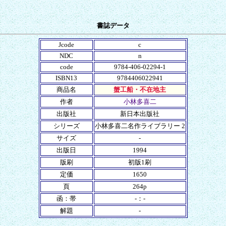
書誌データ
Jcode
c
NDC
n
code
9784-406-02294-1
ISBN13
9784406022941
商品名
蟹工船・不在地主
作者
小林多喜二
出版社
新日本出版社
シリーズ
小林多喜二名作ライブラリー 2
サイズ
-
出版日
1994
版刷
初版1刷
定価
1650
頁
264p
函：帯
-：-
解題
-