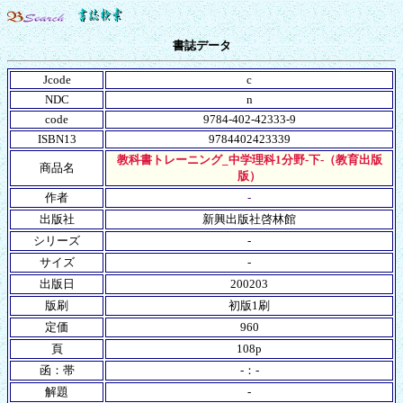
書誌データ
Jcode
c
NDC
n
code
9784-402-42333-9
ISBN13
9784402423339
教科書トレーニング_中学理科1分野-下-（教育出版
商品名
版）
作者
-
出版社
新興出版社啓林館
シリーズ
-
サイズ
-
出版日
200203
版刷
初版1刷
定価
960
頁
108p
函：帯
-：-
解題
-