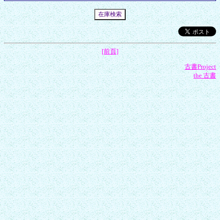
[前頁]
古書Project
the 古書