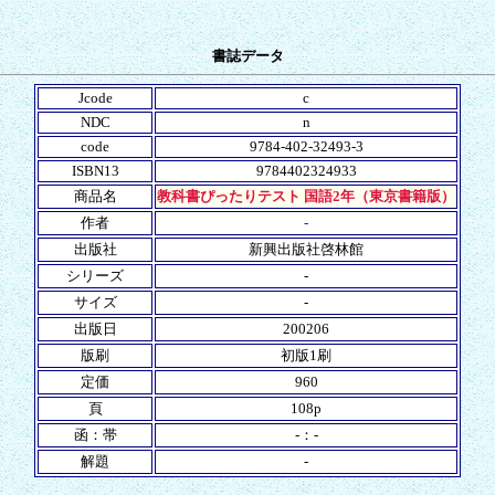
書誌データ
Jcode
c
NDC
n
code
9784-402-32493-3
ISBN13
9784402324933
商品名
教科書ぴったりテスト 国語2年（東京書籍版）
作者
-
出版社
新興出版社啓林館
シリーズ
-
サイズ
-
出版日
200206
版刷
初版1刷
定価
960
頁
108p
函：帯
-：-
解題
-