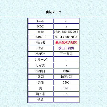
書誌データ
Jcode
c
NDC
n
code
9784-380-85200-8
ISBN13
9784380852008
商品名
義民伝承の研究
作者
横山十四男
出版社
三一書房
シリーズ
-
サイズ
-
出版日
1984
版刷
初版1刷
定価
5500
頁
374p
函：帯
-：-
解題
-