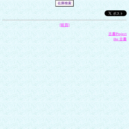
[前頁]
古書Project
the 古書