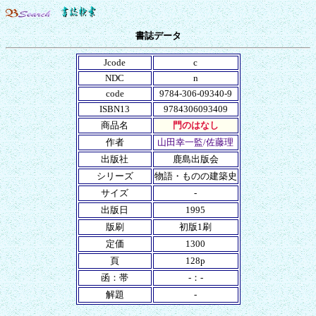
書誌データ
Jcode
c
NDC
n
code
9784-306-09340-9
ISBN13
9784306093409
商品名
門のはなし
作者
山田幸一監/佐藤理
出版社
鹿島出版会
シリーズ
物語・ものの建築史
サイズ
-
出版日
1995
版刷
初版1刷
定価
1300
頁
128p
函：帯
-：-
解題
-