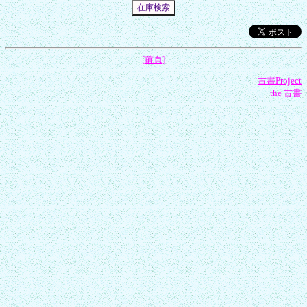
[前頁]
古書Project
the 古書