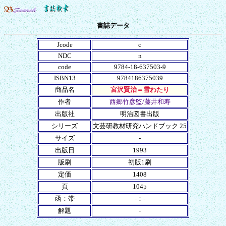
書誌データ
Jcode
c
NDC
n
code
9784-18-637503-9
ISBN13
9784186375039
商品名
宮沢賢治＝雪わたり
作者
西郷竹彦監/藤井和寿
出版社
明治図書出版
シリーズ
文芸研教材研究ハンドブック 25
サイズ
-
出版日
1993
版刷
初版1刷
定価
1408
頁
104p
函：帯
-：-
解題
-