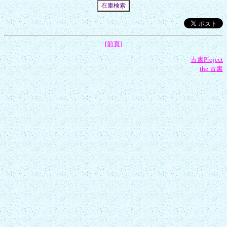
[前頁]
古書Project
the 古書