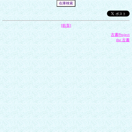
[前頁]
古書Project
the 古書