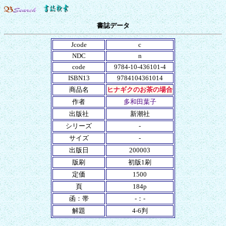
書誌データ
Jcode
c
NDC
n
code
9784-10-436101-4
ISBN13
9784104361014
商品名
ヒナギクのお茶の場合
作者
多和田葉子
出版社
新潮社
シリーズ
-
サイズ
-
出版日
200003
版刷
初版1刷
定価
1500
頁
184p
函：帯
-：-
解題
4-6判