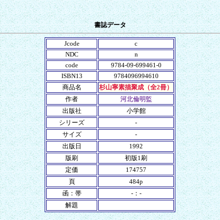
書誌データ
Jcode
c
NDC
n
code
9784-09-699461-0
ISBN13
9784096994610
商品名
杉山寧素描聚成（全2冊）
作者
河北倫明監
出版社
小学館
シリーズ
-
サイズ
-
出版日
1992
版刷
初版1刷
定価
174757
頁
484p
函：帯
-：-
解題