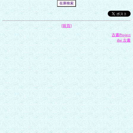
[前頁]
古書Project
the 古書