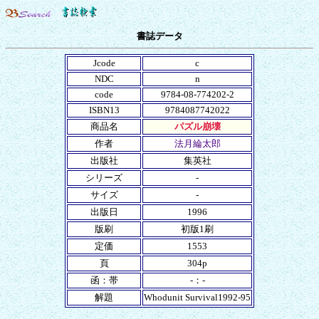
書誌データ
Jcode
c
NDC
n
code
9784-08-774202-2
ISBN13
9784087742022
商品名
パズル崩壊
作者
法月綸太郎
出版社
集英社
シリーズ
-
サイズ
-
出版日
1996
版刷
初版1刷
定価
1553
頁
304p
函：帯
-：-
解題
Whodunit Survival1992-95