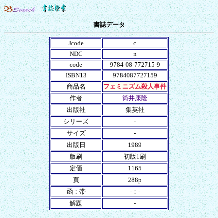
書誌データ
Jcode
c
NDC
n
code
9784-08-772715-9
ISBN13
9784087727159
商品名
フェミニズム殺人事件
作者
筒井康隆
出版社
集英社
シリーズ
-
サイズ
-
出版日
1989
版刷
初版1刷
定価
1165
頁
288p
函：帯
-：-
解題
-