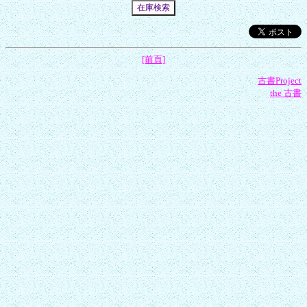
[前頁]
古書Project
the 古書