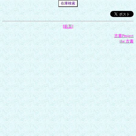
[前頁]
古書Project
the 古書