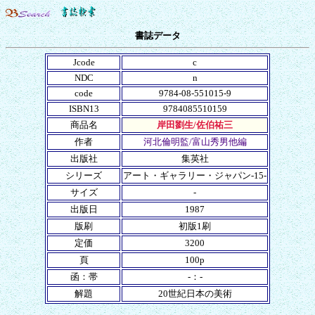
書誌データ
Jcode
c
NDC
n
code
9784-08-551015-9
ISBN13
9784085510159
商品名
岸田劉生/佐伯祐三
作者
河北倫明監/富山秀男他編
出版社
集英社
シリーズ
アート・ギャラリー・ジャパン-15-
サイズ
-
出版日
1987
版刷
初版1刷
定価
3200
頁
100p
函：帯
-：-
解題
20世紀日本の美術