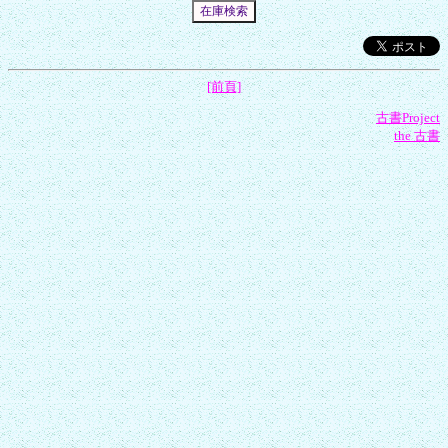
[前頁]
古書Project
the 古書