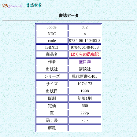
書誌データ
Jcode
c02
NDC
n
code
9784-06-149405-3
ISBN13
9784061494053
商品名
ぼくらの昆虫記
作者
盛口満
出版社
講談社
シリーズ
現代新書-1405
サイズ
107×173
出版日
1998
版刷
初版1刷
定価
660
頁
222p
函：帯
-：-
解題
-